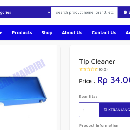
S
e
Products
Shop
About Us
Contact Us
Ar
Tip Cleaner
(0.0)
Rp 34.
Price :
Kuantitas
KERANJANG
Product Information