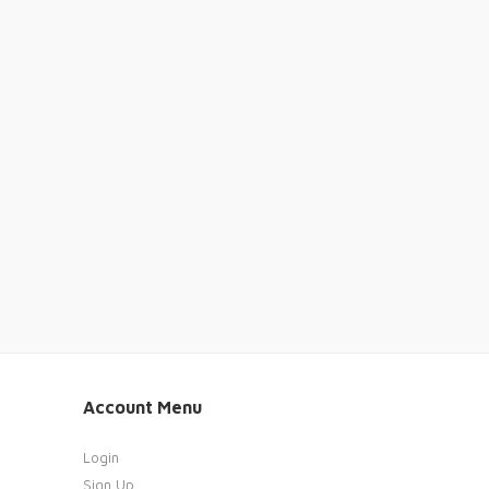
Account Menu
Login
Sign Up