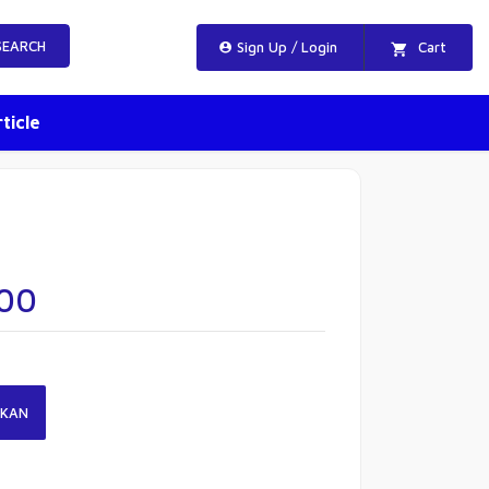
EARCH
Sign Up / Login
Cart
ticle
000
KAN