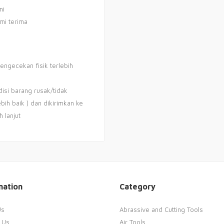
mi
mi terima
engecekan fisik terlebih
disi barang rusak/tidak
bih baik ) dan dikirimkan ke
 lanjut
mation
Category
Us
Abrassive and Cutting Tools
 Us
Air Tools